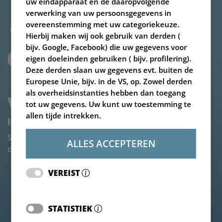
uw eindapparaat en de daaropvolgende
verwerking van uw persoonsgegevens in
overeenstemming met uw categoriekeuze.
Hierbij maken wij ook gebruik van derden (
bijv. Google, Facebook) die uw gegevens voor
eigen doeleinden gebruiken ( bijv. profilering).
Deze derden slaan uw gegevens evt. buiten de
Europese Unie, bijv. in de VS, op. Zowel derden
als overheidsinstanties hebben dan toegang
V-MIX PLUS 25 TOT 40-3S
tot uw gegevens. Uw kunt uw toestemming te
allen tijde intrekken.
Individueel onderzoek
Stuur ons uw vereisten, wij hebben de optimale
ALLES ACCEPTEREN
oplossing op maat voor u.
VEREIST
STATISTIEK