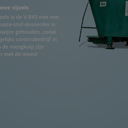
wee vijzels
els is de V-BIO met een
vaste-stof-doseerder is
wwijze gehouden, zodat
elijks continubedrijf in
in de mengkuip zijn
en met de meest
trouwbaar en