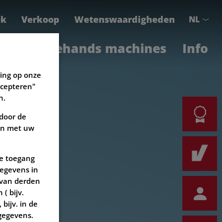
ek
Verkoop
Wetenswaardigheden
NL
Tweedehands machines
Info
ring op onze
ccepteren"
n.
 door de
een met uw
de toegang
egevens in
 van derden
( bijv.
bijv. in de
gegevens.