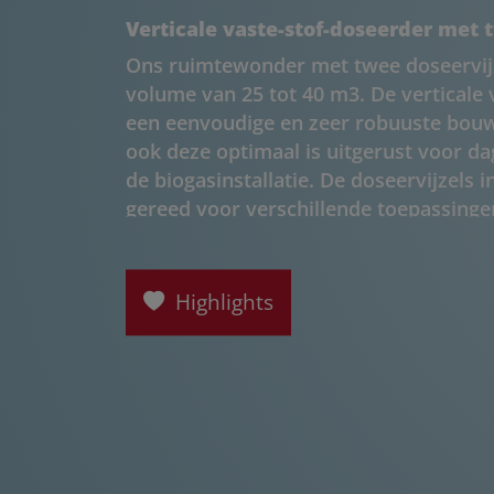
Verticale vaste-stof-doseerder met t
Ons ruimtewonder met twee doseervijz
volume van 25 tot 40 m3. De verticale 
een eenvoudige en zeer robuuste bou
ook deze optimaal is uitgerust voor dag
de biogasinstallatie. De doseervijzels 
gereed voor verschillende toepassing
uiteenlopende toevoermaterialen – be
toekomstbestendig.
Highlights