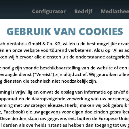
Configurator
Bedrijf
Mediathe
Producten
Service
Parts
GEBRUIK VAN COOKIES
schinenfabrik GmbH & Co. KG, willen u de best mogelijke erva
en en onze website voortdurend verbeteren. Als u op "Alles a
iken wij hiervoor alle diensten uit de onderstaande categorieë
 nodig zijn voor de beschikbaarstelling van de website of een
vraagde dienst ("Vereist") zijn altijd actief. Wij gebruiken all
diensten die technisch niet noodzakelijk zijn.
ing is vrijwillig en omvat de opslag van informatie op en/of 
apparaat en de daaropvolgende verwerking van uw persoonsg
ming met uw categoriekeuze. Hierbij maken wij ook gebruik
le, Facebook) die uw gegevens voor eigen doeleinden gebruiken 
. Deze derden slaan uw gegevens evt. buiten de Europese Unie, 
el derden als overheidsinstanties hebben dan toegang tot uw 