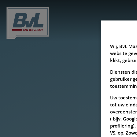
Wij, BvL Ma
website gev
klikt, gebru
Diensten die
gebruiker ge
toestemming 
Uw toestemm
tot uw eind
overeenstem
( bijv. Goog
profilering)
VS, op. Zow