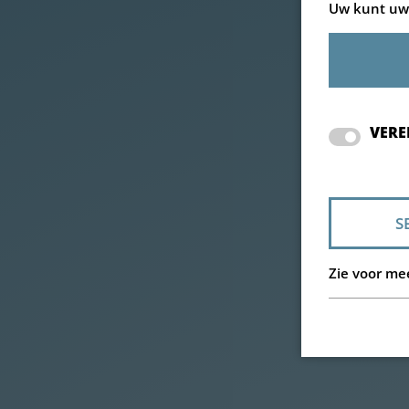
Uw kunt uw 
VERE
S
Zie voor me