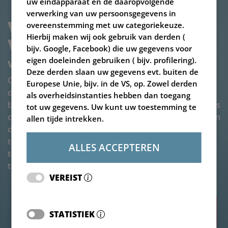
uw eindapparaat en de daaropvolgende
verwerking van uw persoonsgegevens in
VASTE-STOF-DOSEERDER 
overeenstemming met uw categoriekeuze.
Hierbij maken wij ook gebruik van derden (
V-BIO 8-18 1S
bijv. Google, Facebook) die uw gegevens voor
eigen doeleinden gebruiken ( bijv. profilering).
Vaste-stof-doseerder met één doseervijzel
Deze derden slaan uw gegevens evt. buiten de
Onze V-BIO met één vijzel is een verticale vaste-stof-
Europese Unie, bijv. in de VS, op. Zowel derden
doseerder in een eenvoudige en zeer robuuste
als overheidsinstanties hebben dan toegang
bouwwijze. Zo is deze optimaal uitgerust voor dagelijks
tot uw gegevens. Uw kunt uw toestemming te
continubedrijf in de biogasinstallatie. De doseervijzel in
allen tijde intrekken.
de mengkuip is gereed voor verschillende
toepassingen met de meest uiteenlopende
ALLES ACCEPTEREN
toevoermaterialen – betrouwbaar en
toekomstbestendig.
VEREIST
Highlights
STATISTIEK