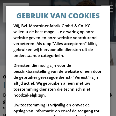
GEBRUIK VAN COOKIES
Wij, BvL Maschinenfabrik GmbH & Co. KG,
willen u de best mogelijke ervaring op onze
website geven en onze website voortdurend
verbeteren. Als u op "Alles accepteren" klikt,
gebruiken wij hiervoor alle diensten uit de
onderstaande categorieën.
Diensten die nodig zijn voor de
beschikbaarstelling van de website of een door
Onze innovaties
de gebruiker gevraagde dienst ("Vereist") zijn
IN EEN OOGOPSLAG
altijd actief. Wij gebruiken alleen met uw
toestemming diensten die technisch niet
Blijf altijd op de hoogte van BvL Maschinenfabrik. Maak
noodzakelijk zijn.
gebruik van onze persberichten en informatie over
Uw toestemming is vrijwillig en omvat de
evenementen.
opslag van informatie op en/of de toegang tot
Hebt u meer informatie of beeldmateriaal nodig voor