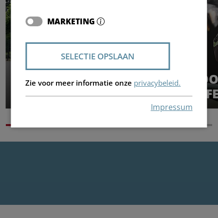
MARKETING
MEER WETEN
SELECTIE OPSLAAN
VIDEO'S VAN
VOO
Zie voor meer informatie onze
privacybeleid.
MACHINES
REF
Impressum