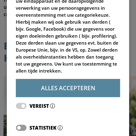
uw eindapparaat en de daaropvolgende
uw perswerk? Neem dan contact op met onze
verwerking van uw persoonsgegevens in
contactpersonen van de afdeling Marketing.
overeenstemming met uw categoriekeuze.
Hierbij maken wij ook gebruik van derden (
bijv. Google, Facebook) die uw gegevens voor
eigen doeleinden gebruiken ( bijv. profilering).
BLIJF ALTIJD OP DE
Deze derden slaan uw gegevens evt. buiten de
Europese Unie, bijv. in de VS, op. Zowel derden
HOOGTE
als overheidsinstanties hebben dan toegang
tot uw gegevens. Uw kunt uw toestemming te
allen tijde intrekken.
ALLES ACCEPTEREN
VEREIST
STATISTIEK