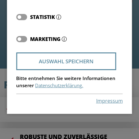
STATISTIK
MARKETING
AUSWAHL SPEICHERN
Bitte entnehmen Sie weitere Informationen
PRODUKTVORTEILE
unserer
Datenschutzerklärung.
Impressum
VOLUMEN: 40 BIS 60 M³
ROBUSTE UND ZUVERLÄSSIGE