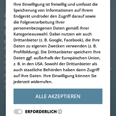
Ihre Einwilligung ist freiwillig und umfasst die
Speicherung von Informationen auf Ihrem
ABSCHIEBEBODEN UND 
Endgerät und/oder den Zugriff darauf sowie
FESTSTOFFDOSIERER V-
die Folgeverarbeitung Ihrer
personenbezogenen Daten gemäß Ihrer
BIO COMBI 1D
Kategorieauswahl. Dabei nutzen wir auch
Drittanbieter (z. B. Google, Facebook), die Ihre
Feststoffdosierer mit einem
Daten zu eigenen Zwecken verwenden (z. B.
Abschiebecontainer
Profilbildung). Die Drittanbieter speichern Ihre
Starke Kombi: Über eine Hydraulikvorrichtung im
Daten ggf. außerhalb der Europäischen Union,
Abschiebecontainer unseres V-BIO Combi wird das
z. B. in den USA. Sowohl der Drittanbieter als
Substrat dem angekoppelten Dosierer zugeführt. Auch
auch staatliche Behörden haben dann Zugriff
große Einheiten schwieriger Substrate lassen sich
auf Ihre Daten. Ihre Einwilligung können Sie
sicher einbringen, und das bei geringem
jederzeit widerrufen.
Stromverbrauch.
ALLE AKZEPTIEREN
Highlights
ERFORDERLICH