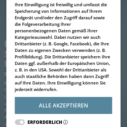
Ihre Einwilligung ist freiwillig und umfasst die
Speicherung von Informationen auf Ihrem
Endgerät und/oder den Zugriff darauf sowie
die Folgeverarbeitung Ihrer
personenbezogenen Daten gemäß Ihrer
Kategorieauswahl. Dabei nutzen wir auch
FUTTERMISCHER 
Drittanbieter (z. B. Google, Facebook), die Ihre
STATIONÄR V-MIX FIX 
Daten zu eigenen Zwecken verwenden (z. B.
Profilbildung). Die Drittanbieter speichern Ihre
PLUS 6,5 BIS 14-1S
Daten ggf. außerhalb der Europäischen Union,
z. B. in den USA. Sowohl der Drittanbieter als
Stationäre Mischqualität aus dem Hause BvL
auch staatliche Behörden haben dann Zugriff
Stationäre Futtermischer
lösen ihre Aufgaben an
auf Ihre Daten. Ihre Einwilligung können Sie
jederzeit widerrufen.
Ort und Stelle. Die Einsatzfälle für diese besonderen
Lösungen in der
Fütterungstechnik
sind
unterschiedlich. Egal ob beengte Verhältnisse oder die
ALLE AKZEPTIEREN
Notwendigkeit der Einbindung in bestehende
Anlagentechnik (wie z.B. Bandfütterungssysteme). Mit
ERFORDERLICH
der stationären Mischtechnik von BvL finden Sie