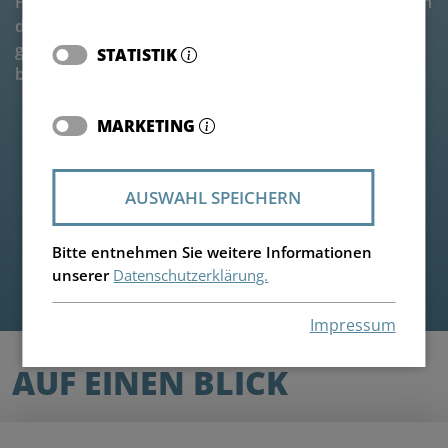
Fütterungsrationen digital erfasst, angepasst und nach
dem digitalen Ladeplan in der Dairy Feeder App
gefüttert – und das einfach, schnell und kostenfrei
STATISTIK
beim Neukauf eines BvL Futtermischwagens.
MARKETING
AUSWAHL SPEICHERN
Bitte entnehmen Sie weitere Informationen
unserer
Datenschutzerklärung.
Impressum
AUF EINEN BLICK