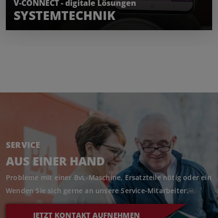
V-CONNECT - digitale Lösungen
SYSTEMTECHNIK
SERVICE
AUS EINER HAND
Probleme mit einer BvL-Maschine, Ersatzteile nötig oder ein R
Wenden Sie sich gerne an unsere Service-Mitarbeiter.
JETZT KONTAKT AUFNEHMEN