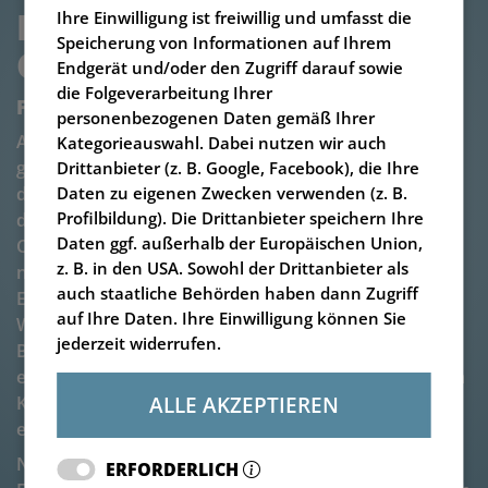
FUTTERMANAGEMENT V-
Ihre Einwilligung ist freiwillig und umfasst die
Speicherung von Informationen auf Ihrem
CONNECT DAIRY FEEDER
Endgerät und/oder den Zugriff darauf sowie
die Folgeverarbeitung Ihrer
Futtermanagement mit System
personenbezogenen Daten gemäß Ihrer
Arbeitserleichterung, steigende Futtereffizienz,
Kategorieauswahl. Dabei nutzen wir auch
geringere Futterkosten – mit einem
Drittanbieter (z. B. Google, Facebook), die Ihre
durchdachten
Fütterungsmanagement-System
ist
Daten zu eigenen Zwecken verwenden (z. B.
das kein Problem, wie mit unserem mobilen V-
Profilbildung). Die Drittanbieter speichern Ihre
Daten ggf. außerhalb der Europäischen Union,
CONNECT Dairy Feeder-System. Dieses lässt sich mit
z. B. in den USA. Sowohl der Drittanbieter als
nahezu jedem
Futtermischwagen
kombinieren.
auch staatliche Behörden haben dann Zugriff
Exaktes Futtermanagement und ein intelligentes
auf Ihre Daten. Ihre Einwilligung können Sie
Wiegesystem machen es zu einem komfortablen
jederzeit widerrufen.
Begleiter im Betriebsalltag. Denn der Betriebsleiter
erhält seine Fütterungsdaten auf einen Blick und kann
ALLE AKZEPTIEREN
Kennzahlen wie Fütterungsgenauigkeit o.a. schnell
ermitteln.
Neu ist die Variante
„Ration“
. Hier werden
ERFORDERLICH