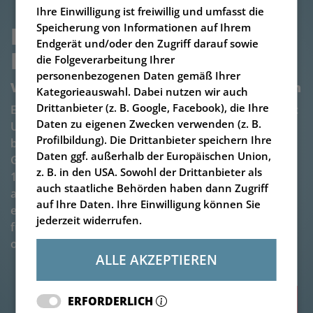
Ihre Einwilligung ist freiwillig und umfasst die
Speicherung von Informationen auf Ihrem
FUTTERMISCHWAGEN V-
Endgerät und/oder den Zugriff darauf sowie
MIX PLUS 6,5 BIS 14-1S
die Folgeverarbeitung Ihrer
personenbezogenen Daten gemäß Ihrer
Vielseitiger Einschnecken-Futtermischwagen
Kategorieauswahl. Dabei nutzen wir auch
Drittanbieter (z. B. Google, Facebook), die Ihre
Eine Mischschnecke – vielseitige Einsatzmöglichkeiten:
Daten zu eigenen Zwecken verwenden (z. B.
Unser Einschneckenmischer
ist in den Größen von 6,5
Profilbildung). Die Drittanbieter speichern Ihre
bis 14 m³ erhältlich. So eignet er sich je nach
Daten ggf. außerhalb der Europäischen Union,
Größenvariante für Herdengrößen von 36 bis rund
z. B. in den USA. Sowohl der Drittanbieter als
125 Kühen. Durch das „Baukasten-Prinzip“ lässt sich
auch staatliche Behörden haben dann Zugriff
aus einer großen Variantenvielfalt außerdem ganz
auf Ihre Daten. Ihre Einwilligung können Sie
einfach der
Futtermischwagen
zusammenstellen, der
jederzeit widerrufen.
für den jeweiligen landwirtschaftlichen Betrieb die
optimalen Kriterien erfüllt.
ALLE AKZEPTIEREN
ERFORDERLICH
Zubehör