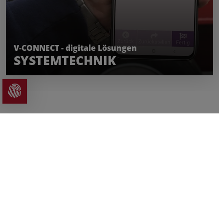
MEHR ERFAHREN
V-CONNECT - digitale Lösungen
SYSTEMTECHNIK
SERVICE
AUS EINER HAND