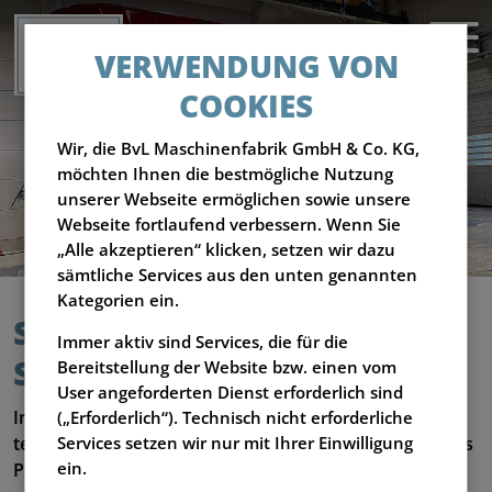
VERWENDUNG VON
COOKIES
Wir, die BvL Maschinenfabrik GmbH & Co. KG,
möchten Ihnen die bestmögliche Nutzung
unserer Webseite ermöglichen sowie unsere
Webseite fortlaufend verbessern. Wenn Sie
„Alle akzeptieren“ klicken, setzen wir dazu
sämtliche Services aus den unten genannten
Kategorien ein.
SCHULUNGEN FÜR
Immer aktiv sind Services, die für die
SERVICEPARTNER
Bereitstellung der Website bzw. einen vom
User angeforderten Dienst erforderlich sind
In unserer Schulung erfahren Sie bei uns vor Ort alle
(„Erforderlich“). Technisch nicht erforderliche
technischen Details rund um den V-MIX Drive Maximus
Services setzen wir nur mit Ihrer Einwilligung
Plus/Giant. Wir freuen uns auf Ihre Anmeldung!
ein.