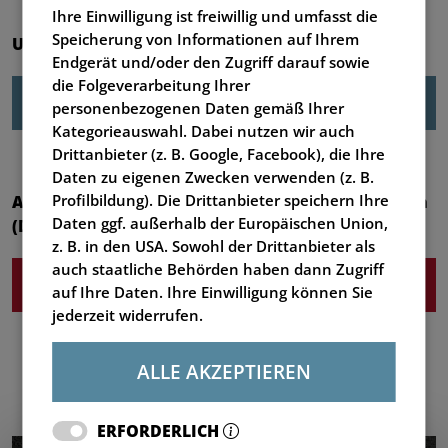
Ihre Einwilligung ist freiwillig und umfasst die
Speicherung von Informationen auf Ihrem
Unsere Schulungsübersicht:
Endgerät und/oder den Zugriff darauf sowie
die Folgeverarbeitung Ihrer
Download Schulungsübersicht (DE, PDF)
personenbezogenen Daten gemäß Ihrer
Kategorieauswahl. Dabei nutzen wir auch
Drittanbieter (z. B. Google, Facebook), die Ihre
Daten zu eigenen Zwecken verwenden (z. B.
Aktuell bieten wir Ihnen eine Schulung in Deutsch
Profilbildung). Die Drittanbieter speichern Ihre
Daten ggf. außerhalb der Europäischen Union,
(DE) und Englisch (EN) an:
z. B. in den USA. Sowohl der Drittanbieter als
auch staatliche Behörden haben dann Zugriff
V-MIX Drive Maximus Plus/Giant (vor Ort)
auf Ihre Daten. Ihre Einwilligung können Sie
jederzeit widerrufen.
ALLE AKZEPTIEREN
ERFORDERLICH