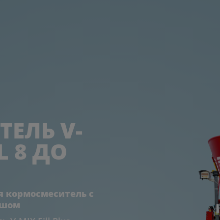
ЕЛЬ V-
L 8 ДО 
 кормосмеситель с
вшом