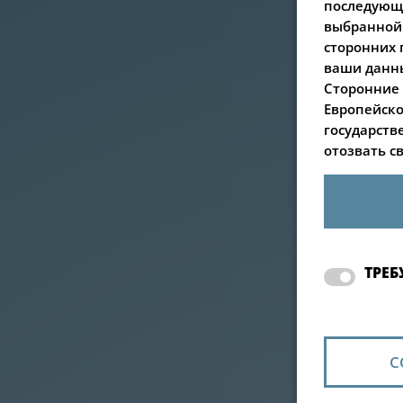
последующу
выбранной 
сторонних 
ваши данны
Сторонние 
Европейско
государств
отозвать с
ТРЕБ
С