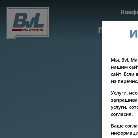
Конф
Продукц
И
Мы, BvL Ma
нашим сайт
сайт. Если
из перечис
Услуги, не
запрашивае
услуги, ко
согласия.
Ваше согла
информации