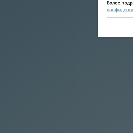
Более под
конфиденци