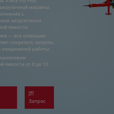
V-MIX Fill Plus
 загрузочной машины.
полнении L
нным загрузочным
ной ёмкости.
рма — все операции
яет сократить затраты
 ежедневной работы.
ношнековом
 ёмкости от 8 до 13
Запрос