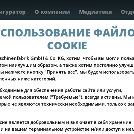
игуратор
О компании
Медиатека
Отд
ия
сервис
Запчасти
Подерж
СПОЛЬЗОВАНИЕ ФАЙЛ
COOKIE
schinenfabrik GmbH & Co. KG, хотим, чтобы вы могли поль
ом наилучшим образом, а также хотим постоянно улучш
 вы нажмете кнопку "Принять все", мы будем использовать
ленных ниже категорий.
обходимые для обеспечения работы сайта или услуги,
мой пользователем ("Требуемые"), всегда активны. Мы 
торые не являются технически необходимыми, только с в
сие является добровольным и включает в себя хранение
 на вашем терминальном устройстве и/или доступ к нем