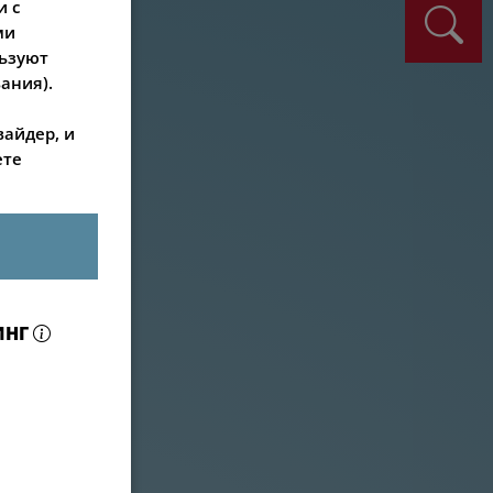
и с
ми
льзуют
ания).
вайдер, и
ете
ИНГ