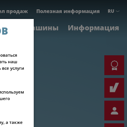
ел продаж
Полезная информация
RU
анные машины
Информация
ОВ
зоваться
ать наш
 все услуги
используем
ашего
у, а также